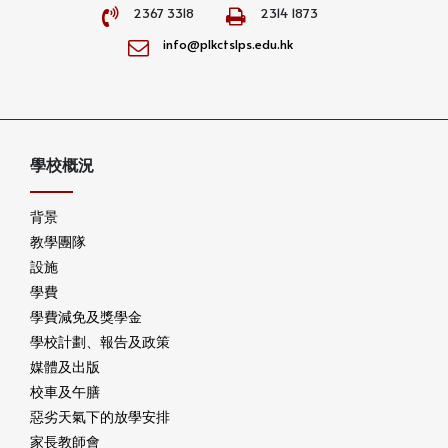
2367 3318
2314 1873
info@plkctslps.edu.hk
學校概況
背景
教學團隊
設施
學費
學費減免及獎學金
學校計劃、報告及政策
媒體及出版
校車及午膳
惡劣天氣下的放學安排
家長教師會