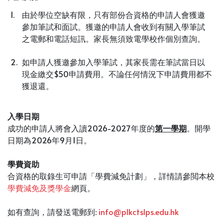
1.
由於學位空缺有限，只有部份合資格的申請人會獲邀
參加筆試和面試。獲邀的申請人會收到有關入學筆試
之電郵和電話短訊。家長無須致電學校作個別查詢。
2.
如申請人獲邀參加入學筆試，其家長需在筆試當日以
現金繳交$50申請費用。不論任何情況下申請費用都不
獲退還。
入學日期
成功的申請人將會入讀2026-2027年度的
第一學期
。開學
日期為2026年9月1日。
學費資助
合資格的取錄生可申請「學費減免計劃」，詳情請參閲本校
學費減免及獎學金
網頁。
如有查詢，請發送電郵到:
info@plkctslps.edu.hk