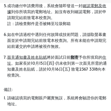
5.
成功繳付申請費用後，系統會隨即發送一封
確認電郵及收
據
到你所填寫的電郵地址。如沒有收到確認電郵，請於申
請期完結前致電本校查詢。
註：請檢查郵件是否被轉至垃圾郵箱
6.
如在申請過程中遇到任何故障或技術問題，請擷取螢幕畫
面並於申請期完結前致電本校查詢。所有未能在申請期完
結前遞交的申請將被視作無效。
7.
面見通知書及
姓名
貼紙
將於面試日前
郵寄
予你所填寫的
住
址
。如家長於10月15日(四) 仍未收到第一次面見所需的通
知書及姓名貼紙，請於10月16日(五) 致電2367 3318向本
校查詢。
備註:
1.
請確認填寫的電郵賬戶屬實無誤，系統將會驗證你的電郵
地址。