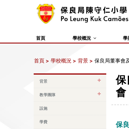
首頁
學校概況
學
首頁 >
學校概況 >
背景 >
保良局董事會
保
背景
會
教學團隊
設施
學費
保