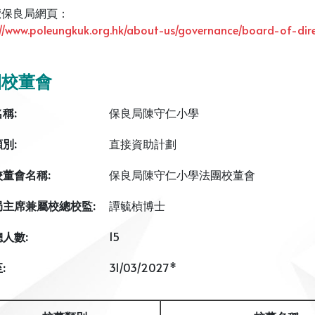
覽保良局網頁：
://www.poleungkuk.org.hk/about-us/governance/board-of-dir
團校董會
名稱
:
保良局陳守仁小學
類
別
:
直接資助計劃
校董會名
稱
:
保良局陳守仁小學法團校董會
局主席兼屬校總校監
:
譚毓楨博士
總人
數
:
15
至
:
31/03/2027*