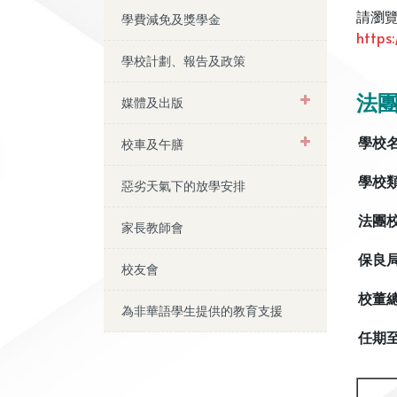
請瀏
學費減免及獎學金
https
學校計劃、報告及政策
法
媒體及出版
學校
校車及午膳
學校
惡劣天氣下的放學安排
法團
家長教師會
保良
校友會
校董
為非華語學生提供的教育支援
任期