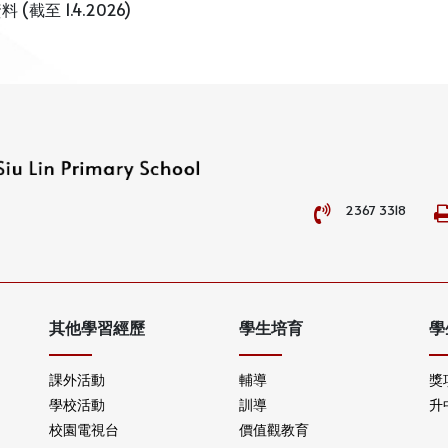
 (截至 1.4.2026)
2367 3318
其他學習經歷
學生培育
學
課外活動
輔導
獎
學校活動
訓導
升
校園電視台
價值觀教育