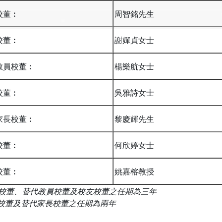
校董︰
周智銘先生
校董︰
謝嬋貞女士
教員校董︰
楊樂航女士
校董︰
吳雅詩女士
家長校董︰
黎慶輝先生
校董︰
何欣婷女士
校董︰
姚嘉榕教授
校董
、
替代教員校董
及
校友校董
之任期為
三
年
校董
及
替代家長校董
之任期為兩年