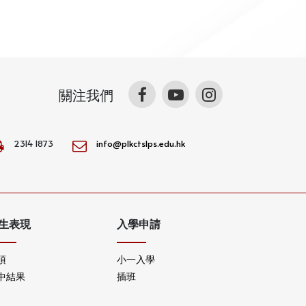
關注我們
2314 1873
info@plkctslps.edu.hk
生表現
入學申請
項
小一入學
中結果
插班