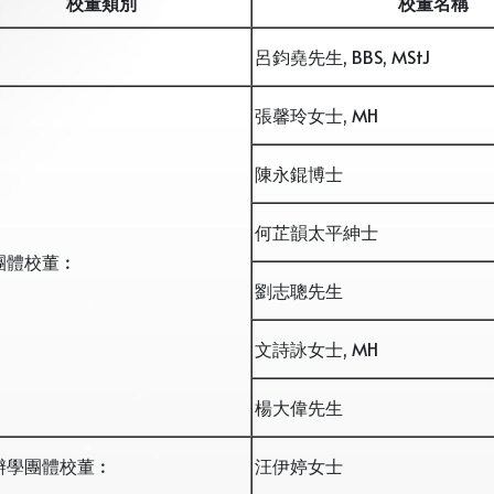
校董類
別
校董名
稱
︰
呂鈞堯先生, BBS, MStJ
張馨玲女士, MH
陳永錕博士
何芷韻太平紳士
團體校董︰
劉志聰先生
文詩詠女士, MH
楊大偉先生
辦學團體校董︰
汪伊婷女士