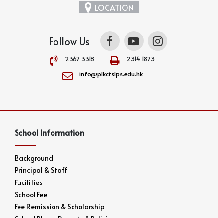
LOCATION
Follow Us
2367 3318
2314 1873
info@plkctslps.edu.hk
School Information
Background
Principal & Staff
Facilities
School Fee
Fee Remission & Scholarship