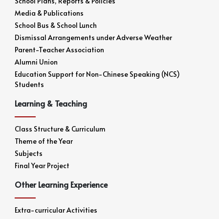
School Plans, Reports & Policies
Media & Publications
School Bus & School Lunch
Dismissal Arrangements under Adverse Weather
Parent-Teacher Association
Alumni Union
Education Support for Non-Chinese Speaking (NCS)
Students
Learning & Teaching
Class Structure & Curriculum
Theme of the Year
Subjects
Final Year Project
Other Learning Experience
Extra-curricular Activities