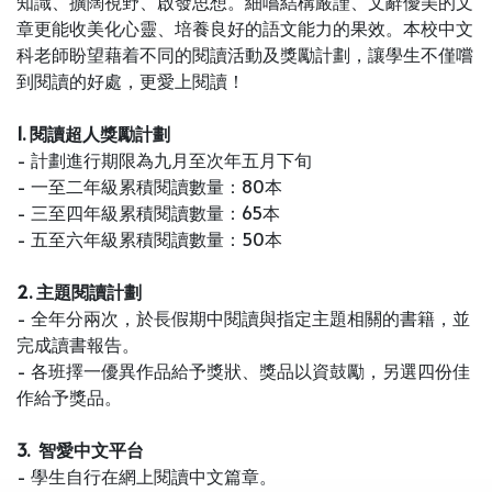
知識、擴闊視野、啟發思想。細嚐結構嚴謹、文辭優美的文
章更能收美化心靈、培養良好的語文能力的果效。本校中文
科老師盼望藉着不同的閱讀活動及獎勵計劃，讓學生不僅嚐
到閱讀的好處，更愛上閱讀！
1.
閱讀超人獎勵計劃
- 計劃進行期限為九月至次年五月下旬
- 一至二年級累積閱讀數量：80本
- 三至四年級累積閱讀數量：65本
- 五至六年級累積閱讀數量：50本
2.
主題閱讀計劃
- 全年分兩次，於長假期中閱讀與指定主題相關的書籍，並
完成讀書報告。
- 各班擇一優異作品給予獎狀、獎品以資鼓勵，另選四份佳
作給予獎品。
3. 智愛中文平台
- 學生自行在網上閱讀中文篇章。