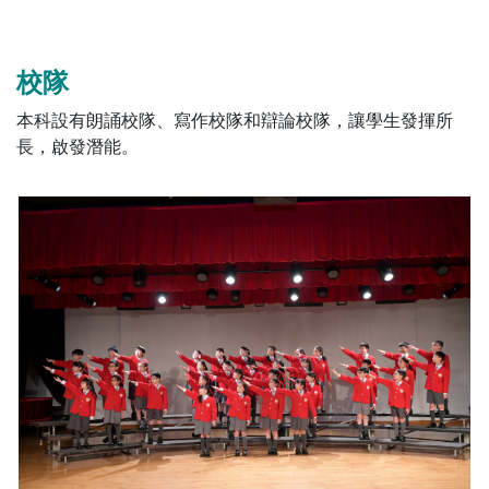
校隊
本科設有朗誦校隊、寫作校隊和辯論校隊，讓學生發揮所
長，啟發潛能。